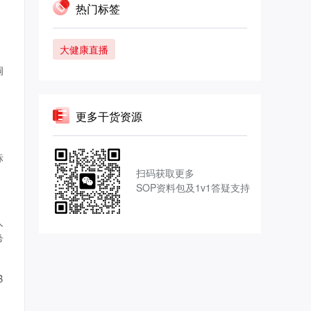
热门标签
大健康直播
洞
更多干货资源
标
扫码获取更多
SOP资料包及1v1答疑支持
人
希
B