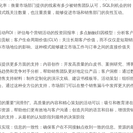
Lead)的转化率：衡量市场部门提供的线索有多少被销售团队认可，SQL到机会的转
模式既关注数量，也注重质量，能够促进市场和销售部门的良性互动。
动ROI：评估每个营销活动的投资回报率；多点触触归因模型：分析客
贡献；客户生命周期价值(CLV)：关注长期客户价值，而不仅仅是短期销
体市场地位的影响。这种模式能够建立市场工作与订单之间的直接价值关
该提供更多方面的支持：内容创作：开发高质量的白皮书、案例研究、博
场趋势和竞争对手分析，帮助销售团队更好地定位产品；客户洞察：通过
销售支持材料：制作定制化的演示文稿、建议书模板等。活动策划：组织
会。通过这种全方位的支持，市场部门可以在整个销售漏斗中发挥更大的
的重要"润滑剂"。高质量的内容和精心策划的活动可以：吸引和教育潜
和资源，帮助他们更有效地与客户沟通；创造共同的语言和目标，增强营
续的支持，从最初的认知阶段到最终的决策阶段
以实现：信息的一致性：确保客户在不同接触点收到一致的信息。资源的