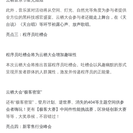
此外，音乐派对活动将从空间、灯光、自然光等角度为参与者提供
全方位的黑科技感官盛宴。云栖大会参与者还
能走上舞台，在《天
台说》《天台唱》等环节袒露心声、放声歌唱。
亮点三：程序员吐槽会
程序员吐槽会将为云栖大会增加趣味性
本次云栖大会将推出首届程序员吐槽会。吐槽会以风趣幽默的形式
呈现开发者群体的人群属性，激发并传递程序员的正能量。
云栖大会“极客密室”
还有“极客密室”，
登月计划、逆世界、消失的404等主题空间供参
会者嗨玩！
更有
【极客大赛】中间件性能挑战赛，区块链创新大赛
等等，大奖恭候，不容错过！
亮点四：新零售行业峰会