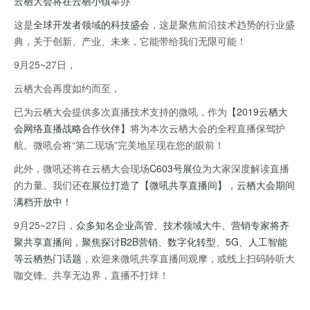
云栖大会将在云栖小镇举办
这是
全球开发者领域的科技盛会
，这是聚焦前沿技术趋势的行业盛
典，关于创新、产业、未来，它能带给我们无限可能！
9月25~27日，
云栖大会再度如约而至，
已为云栖大会提供多次直播技术支持的微吼，作为
【2019云栖大
会网络直播战略合作伙伴】
将为本次云栖大会的全程直播保驾护
航。微吼会将“第二现场”完美地呈现在您的眼前！
此外，微吼还将在云栖大会现场
C603号展位
为大家深度解读直播
的力量。我们还
在展位打造了【微吼共享直播间】，云栖大会期间
满档开放中！
9月25~27日，
众多知名企业高管、技术领域大牛、营销专家将齐
聚共享直播间，聚焦探讨B2B营销、数字化转型、5G、人工智能
等云栖热门话题
，欢迎来微吼共享直播间观摩，或线上扫码聆听大
咖交锋。共享无边界，直播不打烊！