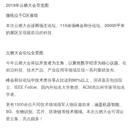
2019年云栖大会导览图
微吼位于C区展馆
本次云栖大会
设两场主论坛、110余场峰会和分论坛、20000平米
的展区
呈现最前沿的科技.
云栖大会论坛全景图
今年云栖大会将
以开发者为主角
，以
聚焦数字经济为核心议题
。在
前沿科技、技术产品、产业应用等领域呈现一系列重磅发布。
峰会和分论坛中技术类分享占比达到90%以上
，演讲嘉宾包括院
士、IEEE Fellow、国内外知名大学教授、ACM杰出科学家等知名
学者。
更有1000余位不同技术领域领军人物应邀前来，
涵盖机器智能、
5G、生物识别、芯片、区块链等技术领域。
本次云栖大会可谓众
星云集，亮点颇多！