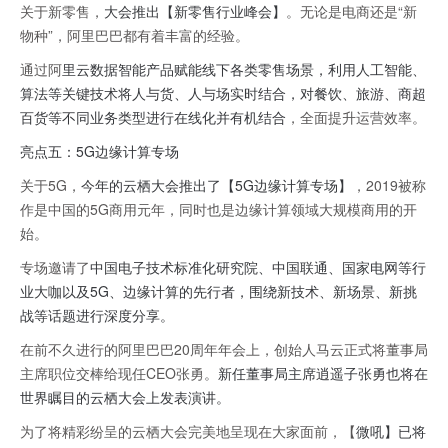
关于新零售，
大会推出【新零售行业峰会】
。无论是电商还是“新
物种”，阿里巴巴都有着丰富的经验。
通过阿
里云数据智能产品赋能线下各类零售场景，利用人工智能、
算法等关键技术将人与货、人与场实时结合，对餐饮、旅游、商超
百货等不同业务类型进行在线化并有机结合
，全面提升运营效率。
亮点五：5G边缘计算专场
关于5G，
今年的云栖大会推出了【5G边缘计算专场】
，2019被称
作是中国的5G商用元年，同时也是边缘计算领域大规模商用的开
始。
专场邀请了
中国电子技术标准化研究院、中国联通、国家电网等行
业大咖以及5G、边缘计算的先行者，围绕新技术、新场景、新挑
战等话题进行深度分享。
在前不久进行的阿里巴巴20周年年会上，创始人马云正式将董事局
主席职位交棒给现任CEO张勇。
新任董事局主席逍遥子张勇也将在
世界瞩目的云栖大会上发表演讲。
为了将精彩纷呈的云栖大会完美地呈现在大家面前，【
微吼】已将