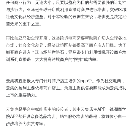
任何商业行为，无论大小，只要以盈利为目的都需要很强的计划性
与执行力。亚马逊全球开店就利用直播对商户进行培训，突破区域
社会文化及经济壁垒。对于零经验的云摊主来说，培训更是决定经
营效果的重中之重。
再比如亚马逊全球开店，这类跨境电商需要帮助商户切入全球各地
市场，社会文化差异，经济政策区别都提高了商户准入门槛。
为了
搬开商户进入全球市场的拦路石，亚马逊专门利用微吼开设商户培
训系列直播课，大大提高跨境商户的“摆摊”成功率。
云集将直播嵌入专门针对商户店主培训的app中。作为社交电商，
云集的盈利主要依靠商户店主。为店主提供售卖赋能成为云集成功
上市的重要助力。
云集也是平台中赋能店主的佼佼者，其中
云集店主APP、钱潮商学
院APP都开设众多选品培训、销售服务培训的课程，将摊位小白一
步步培养为卖货专家。