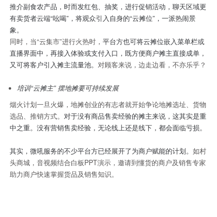
推介副食农产品，时而发红包、抽奖，进行促销活动，聊天区域更
有卖货者云端“吆喝”，将观众引入自身的“云摊位”，一派热闹景
象。
同时，当“云集市”进行火热时，
平台方也可将云摊位嵌入菜单栏或
直播界面中，再接入体验或支付入口，既方便商户摊主直接成单，
又可将客户引入摊主流量池。
对顾客来说，边走边看，不亦乐乎？
培训“云摊主” 摆地摊要可持续发展
烟火计划一旦火爆，地摊创业的有志者就开始争论地摊选址、货物
选品、推销方式。
对于没有商品售卖经验的摊主来说，这其实是重
中之重。没有营销售卖经验，无论线上还是线下，都会面临亏损。
其实，微吼服务的不少平台方已经展开了为商户赋能的计划。
如村
头商城，音视频结合白板PPT演示，邀请到懂货的商户及销售专家
助力商户快速掌握货品及销售知识。