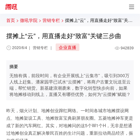
首页 >
微吼学院 >
营销专栏 >
摆摊上“云”，用直播走好“致富”关键三步曲
摆摊上“云”，用直播走好“致富”关键三步曲
企业直播
2020/6/4
|
营销专栏
|
942839
摘要
无独有偶，前段时间，有企业开展线上”云集市”，吸引到300万
人线上赶集。潘家园早已试水“云摆摊”，将商户古董文玩送至云
端，帮忙销货。新基建浪潮袭来，数字化转型快步向前，如果
将地摊移动到线上，直播又有哪些优势，如何为“云摆摊”赋能？
昨天，烟火计划、地摊创业蹿红网络。一时间各城市地摊摆设网
点、地摊架设工具、地摊致富宝典刷屏朋友圈。五菱地摊神车更是
成了新的汽车网红。其实，对地摊问的这5个W1个H，无非是想通
过地摊创业真正解决黎民百姓的生计问题，重新拉动商品经济，振