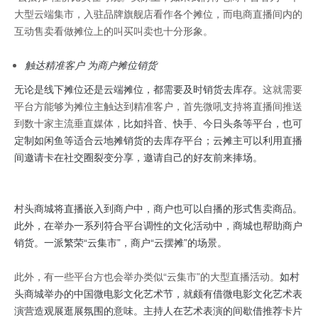
大型云端集市，入驻品牌旗舰店看作各个摊位，而电商直播间内的
互动售卖看做摊位上的叫买叫卖也十分形象。
触达精准客户 为商户摊位销货
无论是线下摊位还是云端摊位，都需要及时销货去库存。
这就需要
平台方能够为摊位主触达到精准客户，首先微吼支持将直播间推送
到数十家主流垂直媒体，
比如抖音、快手、今日头条等平台，也可
定制如闲鱼等适合云地摊销货的去库存平台；云摊主可以利用直播
间邀请卡在社交圈裂变分享，邀请自己的好友前来捧场。
村头商城将直播嵌入到商户中，商户也可以自播的形式售卖商品。
此外，在举办一系列符合平台调性的文化活动中，商城也帮助商户
销货。一派繁荣“云集市”，商户“云摆摊”的场景。
此外，有一些平台方也会举办类似“云集市”的大型直播活动。
如村
头商城举办的中国微电影文化艺术节，就颇有借微电影文化艺术表
演营造观展逛展氛围的意味。主持人在艺术表演的间歇借推荐卡片