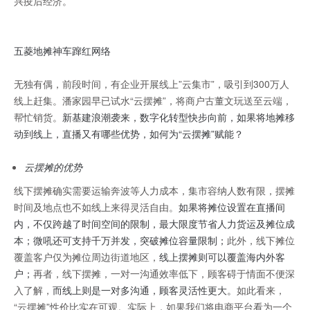
兴疫后经济。
五菱地摊神车蹿红网络
无独有偶，前段时间，有企业开展线上”云集市”，吸引到300万人
线上赶集。潘家园早已试水“云摆摊”，将商户古董文玩送至云端，
帮忙销货。
新基建浪潮袭来，数字化转型快步向前，如果将地摊移
动到线上，直播又有哪些优势，如何为“云摆摊”赋能？
云摆摊的优势
线下摆摊确实需要运输奔波等人力成本，集市容纳人数有限，摆摊
时间及地点也不如线上来得灵活自由。
如果将摊位设置在直播间
内，不仅跨越了时间空间的限制，最大限度节省人力货运及摊位成
本；微吼还可支持千万并发，突破摊位容量限制；
此外，线下摊位
覆盖客户仅为摊位周边街道地区，
线上摆摊则可以覆盖海内外客
户；
再者，线下摆摊，一对一沟通效率低下，顾客碍于情面不便深
入了解，
而线上则是一对多沟通，顾客灵活性更大。
如此看来，
“云摆摊”性价比实在可观。实际上，如果我们将电商平台看为一个