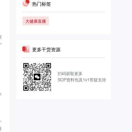
热门标签
户
大健康直播
探
个
更多干货资源
扫码获取更多
SOP资料包及1v1答疑支持
作
一
策