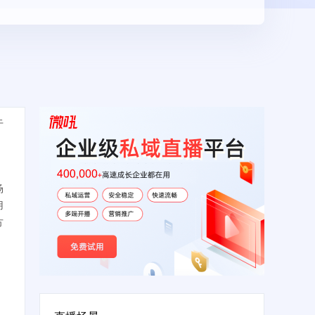
于
场
用
方