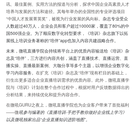
讯、最佳案例、实用方法的报道与分析，探求中国企业高素质人才
培养与发展的方法和途径。其每年举办的全国性的专业评选项目
“中国人才发展菁英奖”，被视为行业发展的风向标。
杂志专业受众
人数超过40万人，企业会员和客户超过10000家，覆盖了80%的中
国500强企业。为了顺应数字化转型要求，《培训》杂志旗下以拓
展线上培训业务著称的“培伴”app也加入内容共建战略合作。
未来，微吼直播学院会持续将平台上的优质内容输送给《培训》杂
志及“培伴”，三方进行内容共创，涵盖了直播技术、直播运营、直
播实操、直播最新案例、大咖分享等多个主题，以增强企业数字化
学习内容服务。
在扩充《培训》杂志及“培伴”现有栏目的基础上，
衍生出更多适合企业直播培训需求的优质内容。此外，微吼直播学
院与《培训》计划在整个合作过程中，根据对用户反馈数据得出的
分析结果，来持续优化和提升内容合作。
在微吼GURU之夜上，微吼直播学院也为企业客户带来了首批福利
——微
吼参与编著的《直播培训-手把手教你做好企业线上学习》
以及微吼独家出品“企业直播知识进阶地图”。